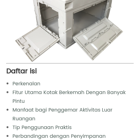
Daftar isi
Perkenalan
Fitur Utama Kotak Berkemah Dengan Banyak
Pintu
Manfaat bagi Penggemar Aktivitas Luar
Ruangan
Tip Penggunaan Praktis
Perbandingan dengan Penyimpanan