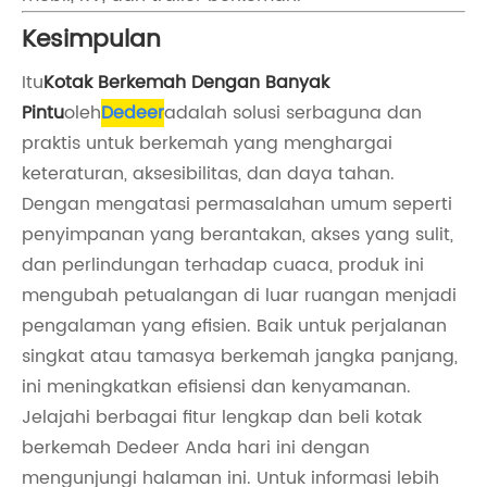
Kesimpulan
Itu
Kotak Berkemah Dengan Banyak
Pintu
oleh
Dedeer
adalah solusi serbaguna dan
praktis untuk berkemah yang menghargai
keteraturan, aksesibilitas, dan daya tahan.
Dengan mengatasi permasalahan umum seperti
penyimpanan yang berantakan, akses yang sulit,
dan perlindungan terhadap cuaca, produk ini
mengubah petualangan di luar ruangan menjadi
pengalaman yang efisien. Baik untuk perjalanan
singkat atau tamasya berkemah jangka panjang,
ini meningkatkan efisiensi dan kenyamanan.
Jelajahi berbagai fitur lengkap dan beli kotak
berkemah Dedeer Anda hari ini dengan
mengunjungi halaman ini. Untuk informasi lebih