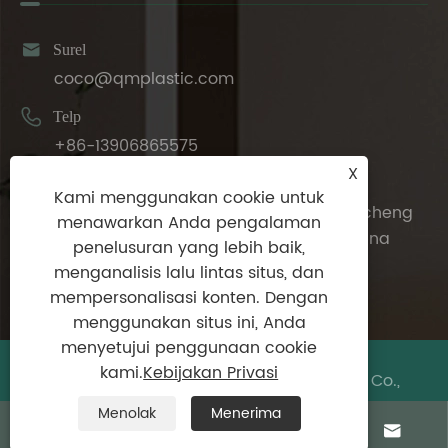

Surel
coco@qmplastic.com

Telp
+86-13906865575
X

Alamat
Kami menggunakan cookie untuk
Taman Industri Cetakan dan Plastik Lecheng
menawarkan Anda pengalaman
Huangyan Taizhou, Provinsi Zhejiang, Cina
penelusuran yang lebih baik,
menganalisis lalu lintas situs, dan
mempersonalisasi konten. Dengan
menggunakan situs ini, Anda
menyetujui penggunaan cookie
kami.
Kebijakan Privasi
Hak Cipta © 2024 Taizhou DeDeer Plastic Co.,
Ltd. Semua Hak Dilindungi Undang-undang.
Menolak
Menerima




Links
|
Sitemap
|
RSS
|
XML
|
Kebijakan Privasi