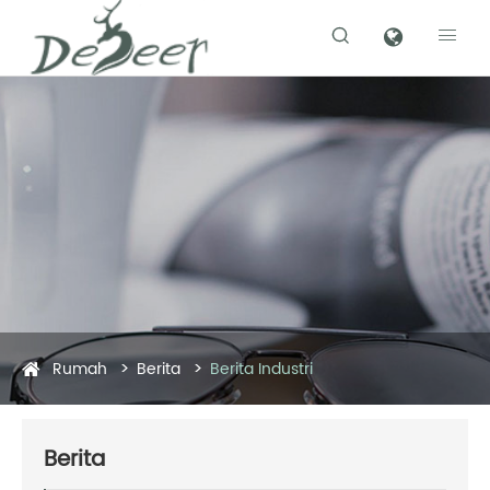


Rumah
Berita
Berita Industri
Berita