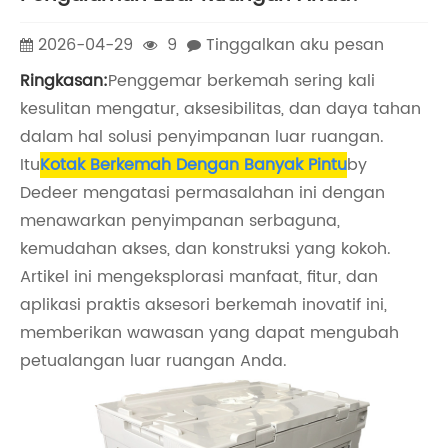
2026-04-29
9
Tinggalkan aku pesan
Ringkasan:
Penggemar berkemah sering kali
kesulitan mengatur, aksesibilitas, dan daya tahan
dalam hal solusi penyimpanan luar ruangan.
Itu
Kotak Berkemah Dengan Banyak Pintu
by
Dedeer mengatasi permasalahan ini dengan
menawarkan penyimpanan serbaguna,
kemudahan akses, dan konstruksi yang kokoh.
Artikel ini mengeksplorasi manfaat, fitur, dan
aplikasi praktis aksesori berkemah inovatif ini,
memberikan wawasan yang dapat mengubah
petualangan luar ruangan Anda.