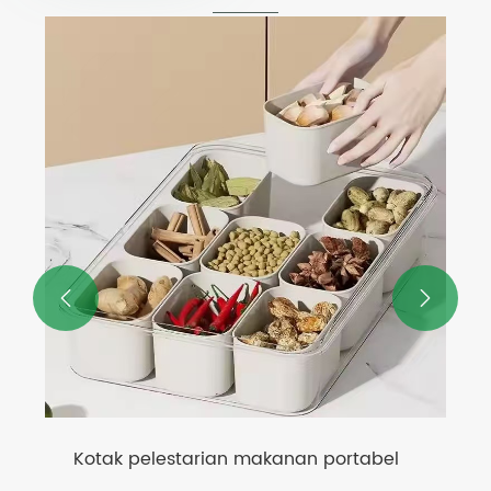


Kotak pelestarian makanan portabel