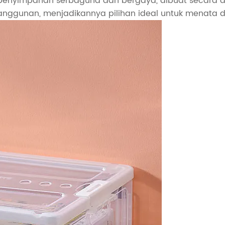
 penyimpanan serbaguna dan bergaya, dibuat secara a
eanggunan, menjadikannya pilihan ideal untuk menata