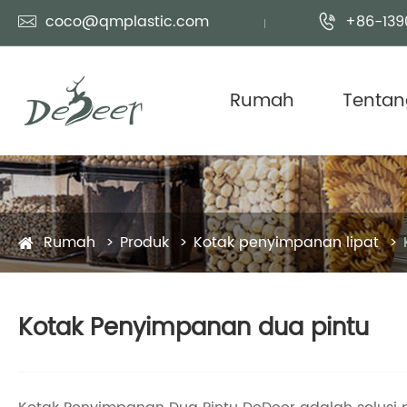
coco@qmplastic.com
+86-139


Rumah
Tentan
Rumah
Produk
Kotak penyimpanan lipat
Kotak Penyimpanan dua pintu