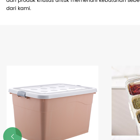
dan produk khusus untuk memenuhi kebutuhan seben
dari kami.
