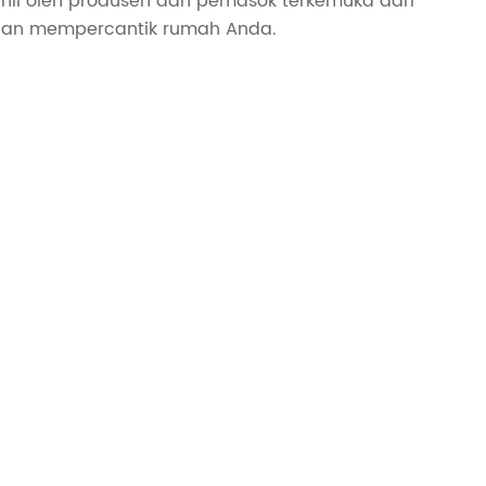
hli oleh produsen dan pemasok terkemuka dari
 dan mempercantik rumah Anda.