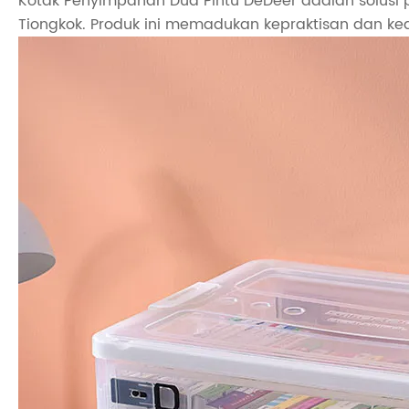
Kotak Penyimpanan Dua Pintu DeDeer adalah solusi
Tiongkok. Produk ini memadukan kepraktisan dan k