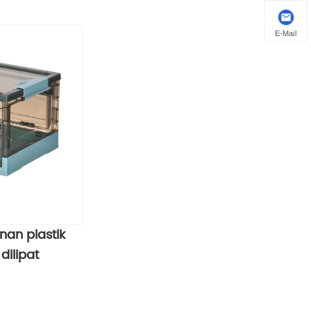
E-Mail
an plastik
dilipat