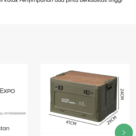
 Kotak Penyimpanan dua pintu berkualitas tinggi
stan
