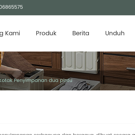
06865575
g Kami
Produk
Berita
Unduh
Kotak Penyimpanan dua pintu